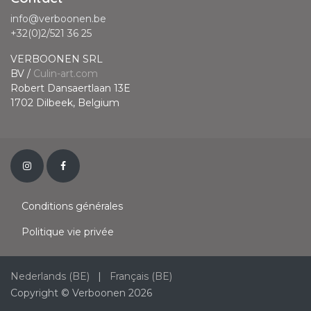
info@verboonen.be
+32(0)2/521 36 25
VERBOONEN SRL
BV /
Culin-art.com
Robert Dansaertlaan 13E
1702 Dilbeek, Belgium
Conditions générales
Politique vie privée
Nederlands (BE)
|
Français (BE)
Copyright © Verboonen 2026