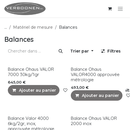
Se rendre au contenu
...
Matériel de mesure
Balances
Balances
Trier par
Filtres
Balance Ohaus VALOR
Balance Ohaus
7000 30kg/1gr
VALOR4000 approuvée
métrologie
645,00
€
493,00
€
Ajouter au panier
Ajouter à la liste de souhait
Ajouter au panier
Balance Valor 4000
Balance Ohaus VALOR
6kg/2gr, inox,
2000 inox
approuvée métrologie